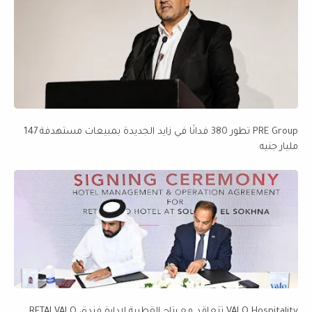
PRE Group تطور 380 فدانًا في زايد الجديدة بمبيعات مستهدفة 147
مليار جنيه
VALO Hospitality تتعاقد مع رتاج القطرية لإدارة فندق RETAJ VALO