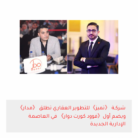
شركـة 《تميز》للتطوير العقاري تطلق 《مدار》
ويضم أول《فوود كورت دوار》 في العاصمة
الإدارية الجديدة