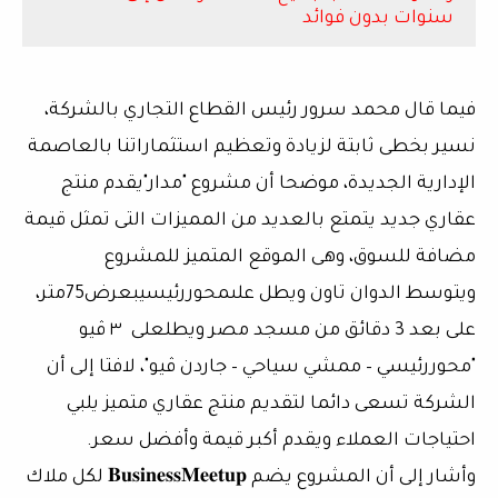
سنوات بدون فوائد
فيما قال محمد سرور رئيس القطاع التجاري بالشركة،
نسير بخطى ثابتة لزيادة وتعظيم استثماراتنا بالعاصمة
الإدارية الجديدة، موضحا أن مشروع "مدار"يقدم منتج
عقاري جديد يتمتع بالعديد من المميزات التى تمثل قيمة
مضافة للسوق، وهى الموقع المتميز للمشروع
ويتوسط الدوان تاون ويطل علىمحوررئيسيبعرض75متر،
على بعد 3 دقائق من مسجد مصر ويطلعلى ٣ ڤيو
"محوررئيسي – ممشي سياحي – جاردن ڤيو"، لافتا إلى أن
الشركة تسعى دائما لتقديم منتج عقاري متميز يلبي
احتياجات العملاء ويقدم أكبر قيمة وأفضل سعر.
وأشار إلى أن المشروع يضم 𝐁𝐮𝐬𝐢𝐧𝐞𝐬𝐬𝐌𝐞𝐞𝐭𝐮𝐩 لكل ملاك