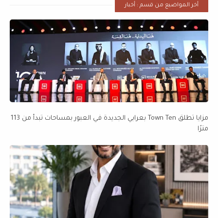
أخر المواضيع من قسم : أخبار
مزايا تطلق Town Ten بعرابي الجديدة في العبور بمساحات تبدأ من 113
مترًا