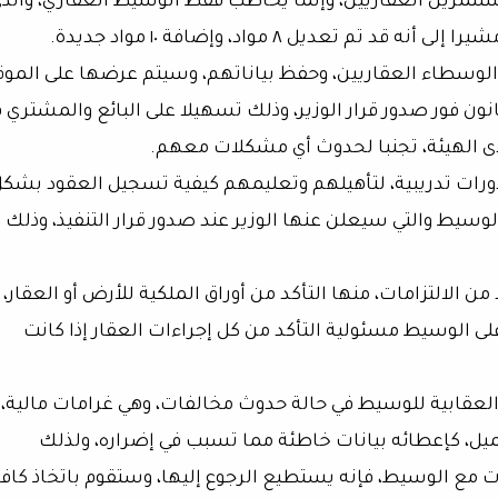
تثمرين العقاريين، وإنما يخاطب فقط الوسيط العقاري، والذ
تعديل ٨ مواد، وإضافة ١٠ مواد جديدة.
 الوسطاء العقاريين، وحفظ بياناتهم، وسيتم عرضها على المو
انون فور صدور قرار الوزير، وذلك تسهيلا على البائع والمشتري 
 الهيئة، تجنبا لحدوث أي مشكلات معهم.
دورات تدريبية، لتأهيلهم وتعليمهم كيفية تسجيل العقود بشك
يط والتي سيعلن عنها الوزير عند صدور قرار التنفيذ، وذلك 
الالتزامات، منها التأكد من أوراق الملكية للأرض أو العقار،
على الوسيط مسئولية التأكد من كل إجراءات العقار إذا كانت
العقابية للوسيط في حالة حدوث مخالفات، وهي غرامات مالية،
ميل، كإعطائه بيانات خاطئة مما تسبب في إضراره، ولذلك
مع الوسيط، فإنه يستطيع الرجوع إليها، وستقوم باتخاذ كاف