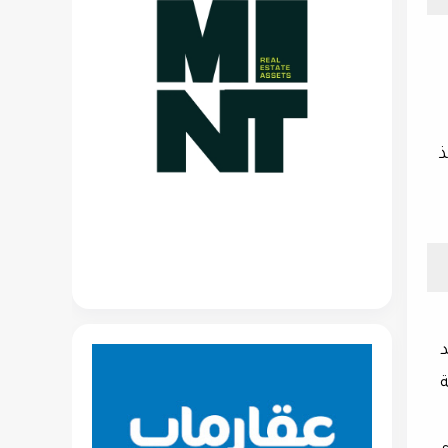
ذ
د
فة