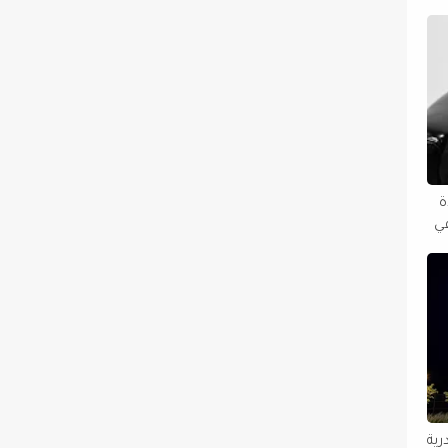
دة
في
رية