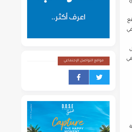
ي
قع
في
ل
في
مواقع التواصل الإجتماعي
ة