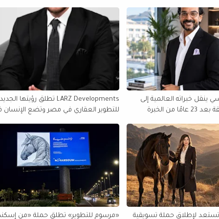
 ينقل خبراته العالمية إلى
LARZ Developments تطلق رؤيتها الجدي
مصر والمنطقة بعد 23 عامًا من الخبرة
للتطوير العقاري في مصر وتضع الإنسان 
الولايات المتحدة
قلب مشروعاتها
تستعد لإطلاق حملة تسويقية
«مرسوم للتطوير» تطلق حملة «من إسكند