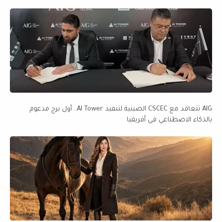
AIG تتعاقد مع CSCEC الصينية لتنفيذ AI Tower.. أول برج مدعوم
بالذكاء الاصطناعي في أفريقيا