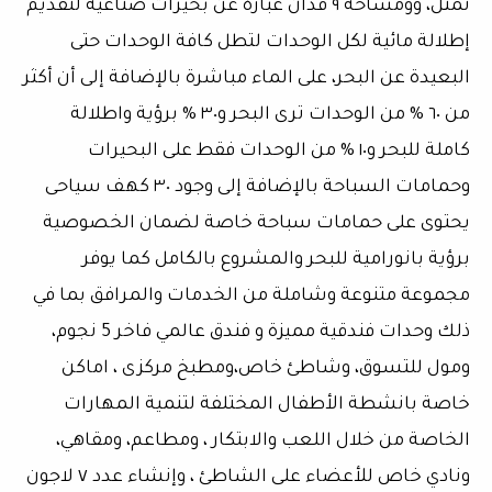
تمثل، وومساحة ٩ فدان عبارة عن بحيرات صناعية لتقديم
إطلالة مائية لكل الوحدات لتطل كافة الوحدات حتى
البعيدة عن البحر، على الماء مباشرة بالإضافة إلى أن أكثر
من ٦٠ % من الوحدات ترى البحر و٣٠ % برؤية واطلالة
كاملة للبحر و١٠ % من الوحدات فقط على البحيرات
وحمامات السباحة بالإضافة إلى وجود ٣٠ كهف سياحى
يحتوى على حمامات سباحة خاصة لضمان الخصوصية
برؤية بانورامية للبحر والمشروع بالكامل كما يوفر
مجموعة متنوعة وشاملة من الخدمات والمرافق بما في
ذلك وحدات فندقية مميزة و فندق عالمي فاخر 5 نجوم،
ومول للتسوق، وشاطئ خاص،ومطبخ مركزى ، اماكن
خاصة بانشطة الأطفال المختلفة لتنمية المهارات
الخاصة من خلال اللعب والابتكار ، ومطاعم، ومقاهي،
ونادي خاص للأعضاء على الشاطئ ، وإنشاء عدد ٧ لاجون