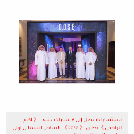
باستثمارات تصل إلى ٨ مليارات جنيه ..《 اكام
الراجحى 》تطلق 《 Dose》 الساحل الشمالى اولى