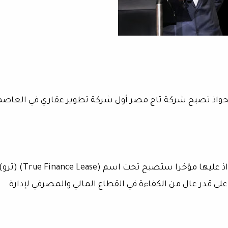
تحواذ تصبح شركة تاج مصر أول شركة تطوير عقاري في العاص
وأضاف أن شركة التأجير التمويلي التي تم الاستحواذ عليها مؤخرا ستصبح تحت اسم (True Finance Lease) 
در على قدر عال من الكفاءة في القطاع المالي والمصرفي لإدارة