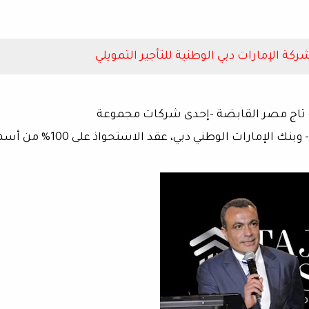
تاج مصر القابضة -إحدى شركات مجموعة
الشركة الدولية للإنشاء (مصطفى خليل وشركاه)- وبنك الإمارات الوطني دبي، عقد الاست