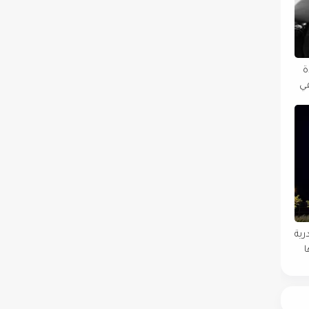
دة
في
رية
ا