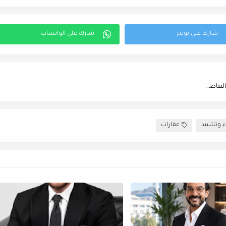
فرج الشناوي: جروب «SG» تطلق أول مشروعاتها بالحي المالي بالعاصمة الجديدة قريبًا
ء وتشييد
عقارات