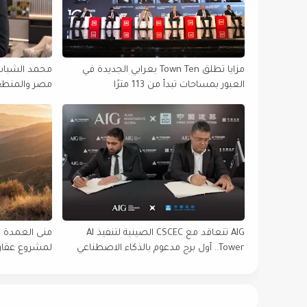
مزايا تطلق Town Ten بعرابي الجديدة في
محمد الشباسي
العبور بمساحات تبدأ من 113 مترًا
التنفيذية في 
AIG تتعاقد مع CSCEC الصينية لتنفيذ AI
منى العمدة 
Tower.. أول برج مدعوم بالذكاء الاصطناعي
لمشروع عقاري
في أفريقيا
شركات التطوي