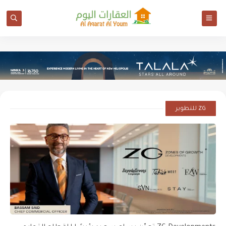
ZG للتطوير