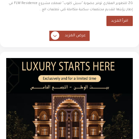
ZG للتطوير العقاري توفر عضوية "سيتي كلوب" لعملاء مشروع FLW Residence في
إطار رؤيتها لتقديم مجتمعات سكنية متكاملة تلبي تطلعات الع...
اقرأ المزيد
عرض المزيد