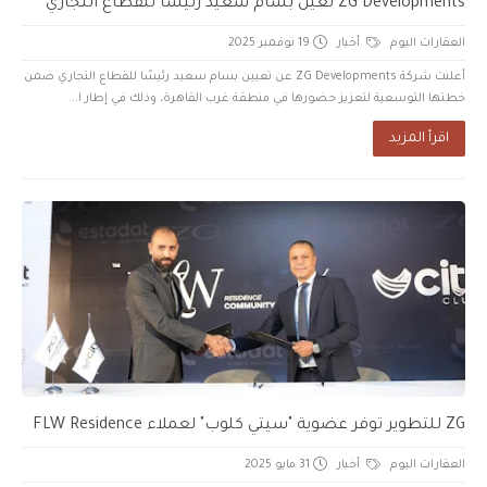
ZG Developments تعيّن بسام سعيد رئيسًا للقطاع التجاري
العقارات اليوم
أخبار
19 نوفمبر 2025
أعلنت شركة ZG Developments عن تعيين بسام سعيد رئيسًا للقطاع التجاري ضمن
خطتها التوسعية لتعزيز حضورها في منطقة غرب القاهرة، وذلك في إطار ا...
اقرأ المزيد
ZG للتطوير توفر عضوية "سيتي كلوب" لعملاء FLW Residence
العقارات اليوم
أخبار
31 مايو 2025