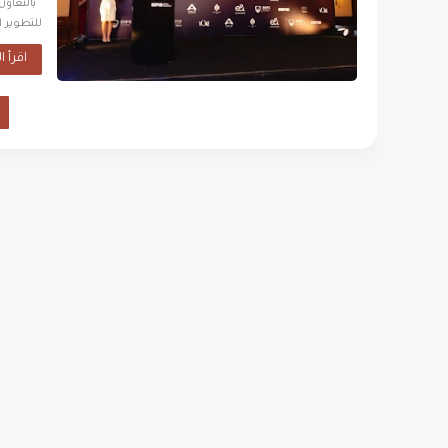
للتطوير 
اقرأ ا