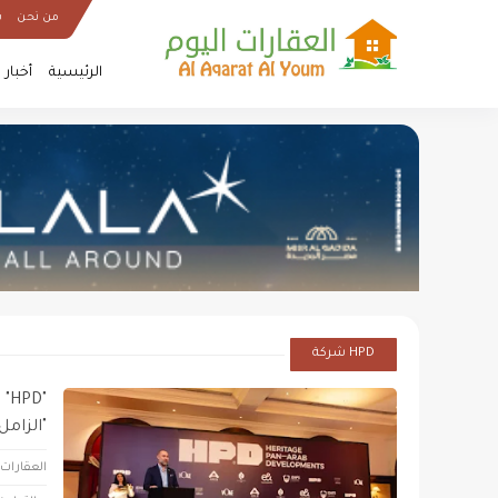
من نحن
س
الرئيسية
أخبار
HPD شركة
"D
"الزامل ا
العقارات 